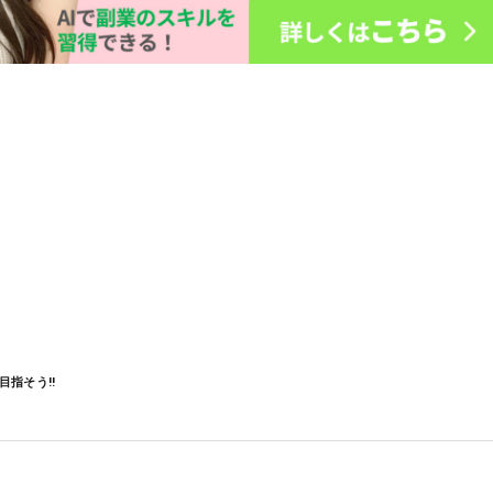
指そう‼︎