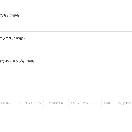
飲み方もご紹介
ラコスメ10選♡
すすめショップをご紹介
ュラル眉毛
#ゴッチョ背まくら
#完全栄養食
#シームレスショーツ
#美尻
#おすすめ