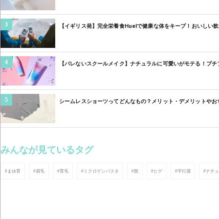
3
【イギリス発】完全栄養食Huelで健康な体をキープ！おいしい
4
【バレないスクールメイク】ナチュラルに可愛いがモテる！プチプ
5
シームレスショーツってどんなもの？メリット・デメリットやお
みんなが見ているタグ
#まゆ育
#眉毛
#育毛
#ミクロゲンパスタ
#髭
#ヒゲ
#平行眉
#ナチ