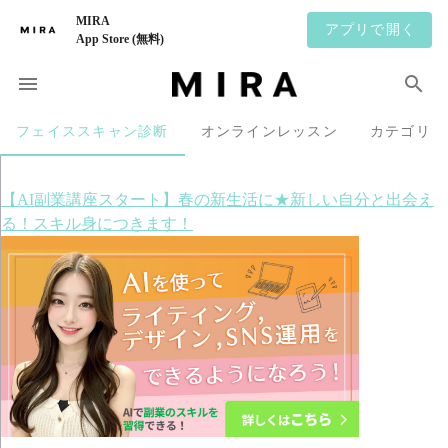
MIRA
アプリで開く
App Store (無料)
フェイススキャン診断
オンラインレッスン
カテゴリ
【AI副業講座スタート】春の新生活に★新しい自分と出会え
る！スキル身につきます！