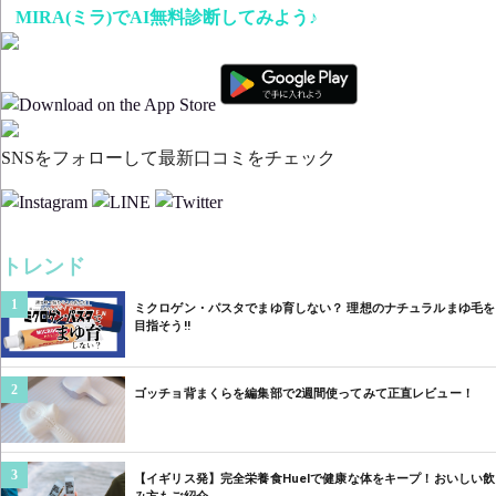
MIRA(ミラ)でAI無料診断してみよう♪
SNSをフォローして最新口コミをチェック
トレンド
1
ミクロゲン・パスタでまゆ育しない？ 理想のナチュラルまゆ毛を
目指そう‼︎
2
ゴッチョ背まくらを編集部で2週間使ってみて正直レビュー！
3
【イギリス発】完全栄養食Huelで健康な体をキープ！おいしい飲