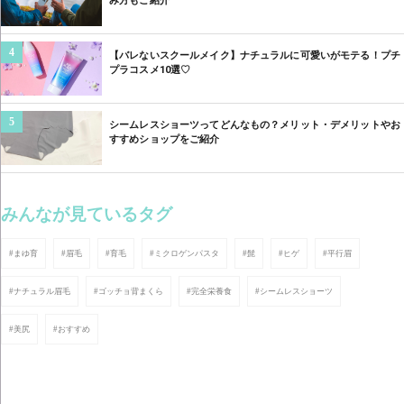
み方もご紹介
4
【バレないスクールメイク】ナチュラルに可愛いがモテる！プチ
プラコスメ10選♡
5
シームレスショーツってどんなもの？メリット・デメリットやお
すすめショップをご紹介
みんなが見ているタグ
#まゆ育
#眉毛
#育毛
#ミクロゲンパスタ
#髭
#ヒゲ
#平行眉
#ナチュラル眉毛
#ゴッチョ背まくら
#完全栄養食
#シームレスショーツ
#美尻
#おすすめ