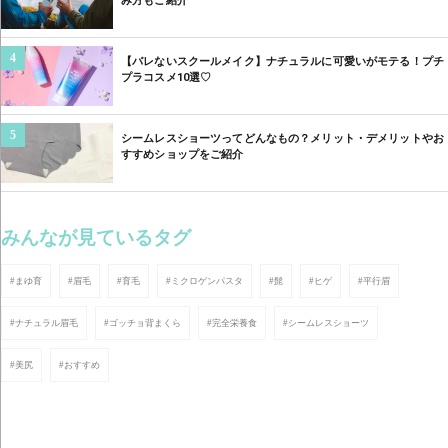
み方もご紹介
4
【バレないスクールメイク】ナチュラルに可愛いがモテる！プチ
プラコスメ10選♡
5
シームレスショーツってどんなもの？メリット・デメリットやお
すすめショップをご紹介
みんなが見ているタグ
#まゆ育
#眉毛
#育毛
#ミクロゲンパスタ
#髭
#ヒゲ
#平行眉
#ナチュラル眉毛
#ゴッチョ背まくら
#完全栄養食
#シームレスショーツ
#美尻
#おすすめ