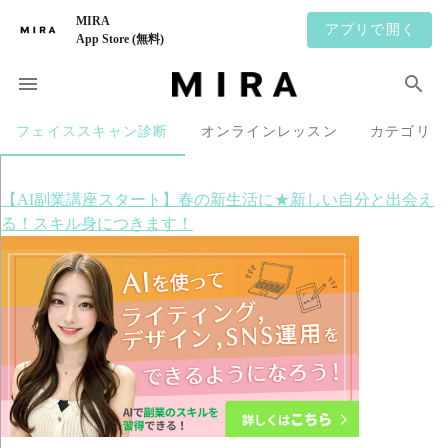
MIRA
アプリで開く
App Store (無料)
フェイススキャン診断
オンラインレッスン
カテゴリ
【AI副業講座スタート】春の新生活に★新しい自分と出会え
る！スキル身につきます！