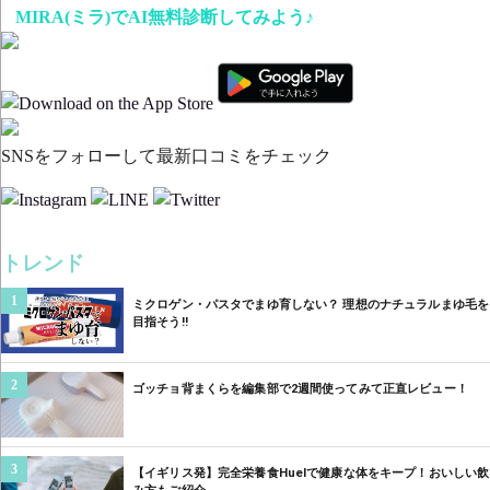
MIRA(ミラ)でAI無料診断してみよう♪
SNSをフォローして最新口コミをチェック
トレンド
1
ミクロゲン・パスタでまゆ育しない？ 理想のナチュラルまゆ毛を
目指そう‼︎
2
ゴッチョ背まくらを編集部で2週間使ってみて正直レビュー！
3
【イギリス発】完全栄養食Huelで健康な体をキープ！おいしい飲