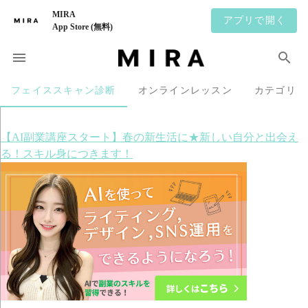
MIRA
アプリで開く
App Store (無料)
フェイススキャン診断
オンラインレッスン
カテゴリ
【AI副業講座スタート】春の新生活に★新しい自分と出会え
る！スキル身につきます！