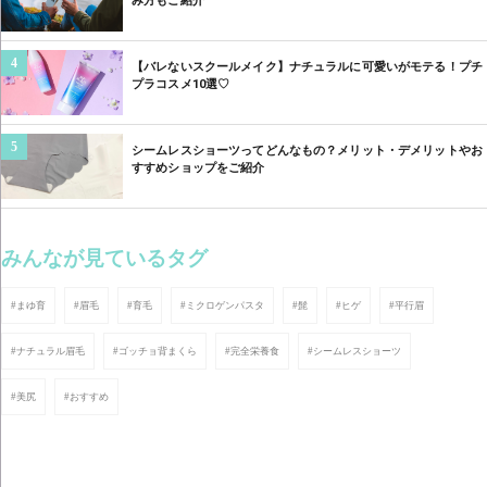
み方もご紹介
4
【バレないスクールメイク】ナチュラルに可愛いがモテる！プチ
プラコスメ10選♡
5
シームレスショーツってどんなもの？メリット・デメリットやお
すすめショップをご紹介
みんなが見ているタグ
#まゆ育
#眉毛
#育毛
#ミクロゲンパスタ
#髭
#ヒゲ
#平行眉
#ナチュラル眉毛
#ゴッチョ背まくら
#完全栄養食
#シームレスショーツ
#美尻
#おすすめ