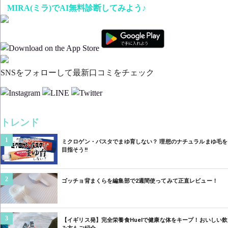
MIRA(ミラ)でAI無料診断してみよう♪
SNSをフォローして最新口コミをチェック
トレンド
1
ミクロゲン・パスタでまゆ育しない？ 理想のナチュラルまゆ毛を
目指そう‼︎
2
ゴッチョ背まくらを編集部で2週間使ってみて正直レビュー！
3
【イギリス発】完全栄養食Huelで健康な体をキープ！おいしい飲