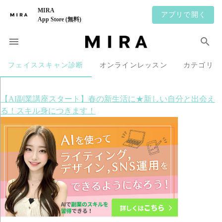
MIRA
アプリで開く
App Store (無料)
フェイススキャン診断
オンラインレッスン
カテゴリ
【AI副業講座スタート】春の新生活に★新しい自分と出会え
る！スキル身につきます！