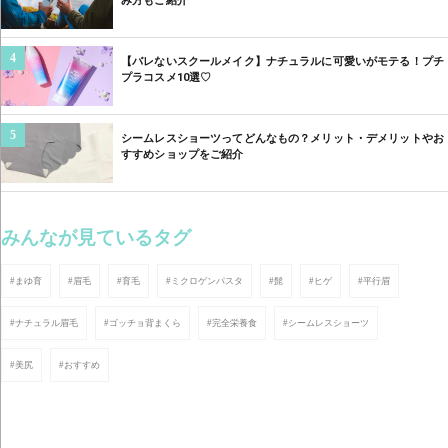
み方もご紹介
4
【バレないスクールメイク】ナチュラルに可愛いがモテる！プチ
プラコスメ10選♡
5
シームレスショーツってどんなもの？メリット・デメリットやお
すすめショップをご紹介
みんなが見ているタグ
#まゆ育
#眉毛
#育毛
#ミクロゲンパスタ
#髭
#ヒゲ
#平行眉
#ナチュラル眉毛
#ゴッチョ背まくら
#完全栄養食
#シームレスショーツ
#美尻
#おすすめ