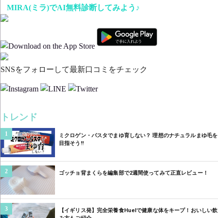
MIRA(ミラ)でAI無料診断してみよう♪
SNSをフォローして最新口コミをチェック
トレンド
1
ミクロゲン・パスタでまゆ育しない？ 理想のナチュラルまゆ毛を
目指そう‼︎
2
ゴッチョ背まくらを編集部で2週間使ってみて正直レビュー！
3
【イギリス発】完全栄養食Huelで健康な体をキープ！おいしい飲