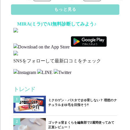
もっと見る
MIRA(ミラ)でAI無料診断してみよう♪
SNSをフォローして最新口コミをチェック
トレンド
1
ミクロゲン・パスタでまゆ育しない？ 理想のナ
チュラルまゆ毛を目指そう‼︎
2
ゴッチョ背まくらを編集部で2週間使ってみて
正直レビュー！