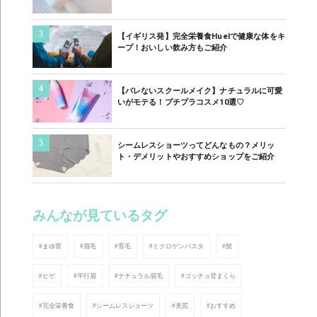
3
【イギリス発】完全栄養食Huelで健康な体をキ
ープ！おいしい飲み方もご紹介
4
【バレないスクールメイク】ナチュラルに可愛
いがモテる！プチプラコスメ10選♡
5
シームレスショーツってどんなもの？メリッ
ト・デメリットやおすすめショップをご紹介
みんなが見ているタグ
#まゆ育
#眉毛
#育毛
#ミクロゲンパスタ
#髭
#ヒゲ
#平行眉
#ナチュラル眉毛
#ゴッチョ背まくら
#完全栄養食
#シームレスショーツ
#美尻
#おすすめ