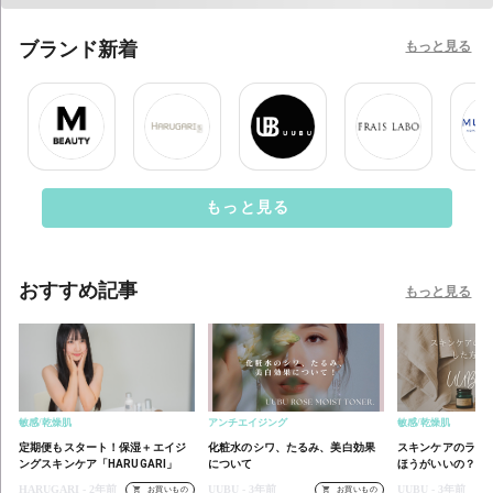
もっと見る
ブランド新着
もっと見る
おすすめ記事
もっと見る
敏感/乾燥肌
アンチエイジング
敏感/乾燥肌
定期便もスタート！保湿＋エイジ
化粧水のシワ、たるみ、美白効果
スキンケアのライ
ングスキンケア「HARUGARI」
について
ほうがいいの？
HARUGARI - 2年前
UUBU - 3年前
UUBU - 3年前
お買いもの
お買いもの